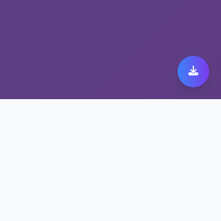
稳定高速的快橙vpn加速
器，尽在多节点高速VPN
高可用性与99.9%在线率